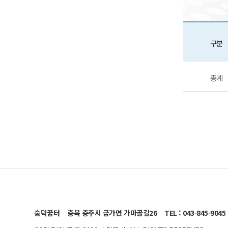
구분
총계
숭덕꿈터
충북 충주시 금가면 가마골길26
TEL : 043-845-9045