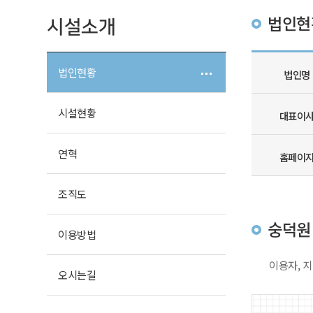
법인현
시설소개
법인현황
법인명
시설현황
대표
이
연혁
홈
페이
조직도
숭덕원 
이용방법
이용자, 
오시는길