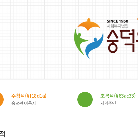
주황색(#f18d1a)
초록색(#63ac33)
숭덕원 이용자
지역주민
적