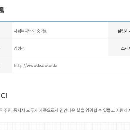
황
사회복지법인 숭덕원
설립
허
사
김성천
소재
지
http://www.ksdw.or.kr
CI
지역주민, 종사자 모두가 가족으로서 인간다운 삶을 영위할 수 있돌고 지원하며