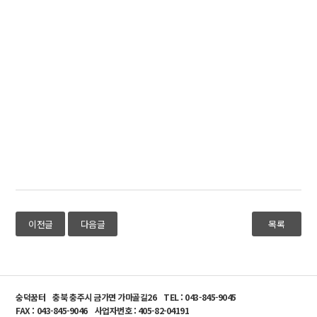
이전글
다음글
목록
숭덕꿈터
충북 충주시 금가면 가마골길26
TEL : 043-845-9045
FAX : 043-845-9046
사업자번호 : 405-82-04191