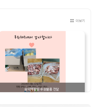
더보기
숭덕재활원 후원물품 전달