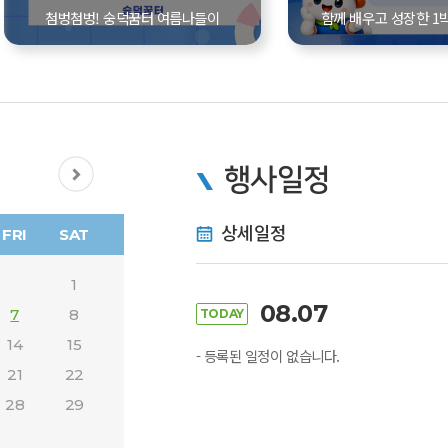
첨벙첨벙! 숭덕꿈터 여름나들이
함께 배우고 성장한 1박
행사일정
상세일정
FRI
SAT
1
08.07
7
8
TODAY
14
15
- 등록된 일정이 없습니다.
21
22
28
29