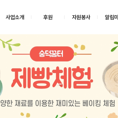
사업소개
후원
자원봉사
알림
_
.